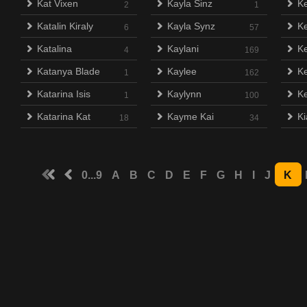
Kat Vixen
Kayla Sinz
Ke
2
1
Katalin Kiraly
Kayla Synz
Ke
6
57
Katalina
Kaylani
Ke
4
169
Katanya Blade
Kaylee
K
1
162
Katarina Isis
Kaylynn
Ke
1
100
Katarina Kat
Kayme Kai
Ki
18
34
0...9
A
B
C
D
E
F
G
H
I
J
K