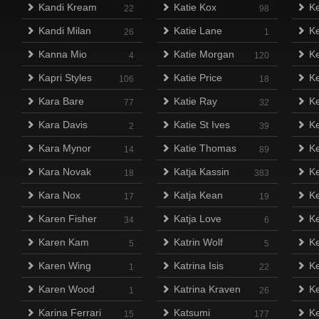
Kandi Kream
Katie Kox
Ke
22
98
Kandi Milan
Katie Lane
Ke
26
1
Kanna Mio
Katie Morgan
Ke
4
120
Kapri Styles
Katie Price
Ke
106
18
Kara Bare
Katie Ray
Ke
77
32
Kara Davis
Katie St Ives
Ke
2
39
Kara Mynor
Katie Thomas
Ke
14
89
Kara Novak
Katja Kassin
Ke
18
383
Kara Nox
Katja Kean
Ke
17
19
Karen Fisher
Katja Love
K
34
6
Karen Kam
Katrin Wolf
Ke
5
5
Karen Wing
Katrina Isis
Ke
1
22
Karen Wood
Katrina Kraven
Ke
1
26
Karina Ferrari
Katsumi
Ke
15
177