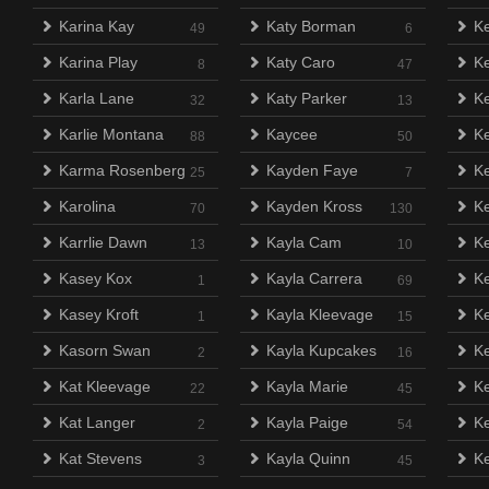
Karina Kay
Katy Borman
Ke
49
6
Karina Play
Katy Caro
Ke
8
47
Karla Lane
Katy Parker
Ke
32
13
Karlie Montana
Kaycee
Ke
88
50
Karma Rosenberg
Kayden Faye
Ke
25
7
Karolina
Kayden Kross
K
70
130
Karrlie Dawn
Kayla Cam
K
13
10
Kasey Kox
Kayla Carrera
K
1
69
Kasey Kroft
Kayla Kleevage
K
1
15
Kasorn Swan
Kayla Kupcakes
Ke
2
16
Kat Kleevage
Kayla Marie
K
22
45
Kat Langer
Kayla Paige
Ke
2
54
Kat Stevens
Kayla Quinn
Ke
3
45