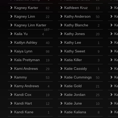
Kagney Karter
Kathleen Kruz
Ke
62
13
Kagney Linn
Kathy Anderson
Ke
22
50
Kagney Linn Karter
Kathy Blanche
Ke
2
167
Kaila Yu
Kathy Jones
Ke
4
20
Kaitlyn Ashley
Kathy Lee
Ke
40
1
Kaiya Lynn
Kathy Sweet
Ke
98
9
Kala Prettyman
Katia Killer
Ke
19
3
Kami Andrews
Katie Cassidy
Ke
29
1
Kammy
Katie Cummings
Ke
53
50
Kamy Andrews
Katie Gold
Ke
4
21
Kandi Cox
Katie Jordan
Ke
19
25
Kandi Hart
Katie June
Ke
12
10
Kandi Kane
Katie Kaliana
Ke
1
8