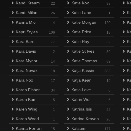
Kandi Kream
Katie Kox
Ke
22
98
Kandi Milan
Katie Lane
Ke
26
1
Kanna Mio
Katie Morgan
Ke
4
120
Kapri Styles
Katie Price
Ke
106
18
Kara Bare
Katie Ray
Ke
77
32
Kara Davis
Katie St Ives
Ke
2
39
Kara Mynor
Katie Thomas
Ke
14
89
Kara Novak
Katja Kassin
Ke
18
383
Kara Nox
Katja Kean
Ke
17
19
Karen Fisher
Katja Love
K
34
6
Karen Kam
Katrin Wolf
Ke
5
5
Karen Wing
Katrina Isis
Ke
1
22
Karen Wood
Katrina Kraven
Ke
1
26
Karina Ferrari
Katsumi
Ke
15
177