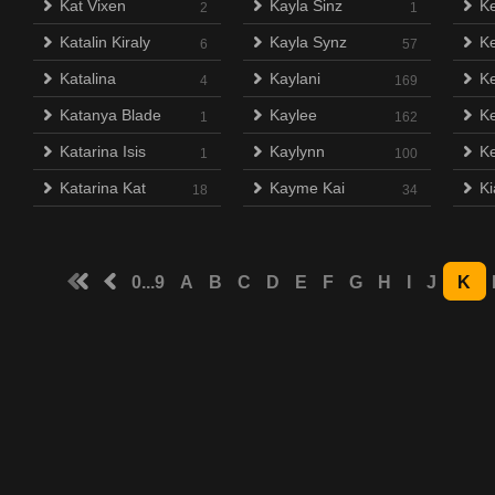
Kat Vixen
Kayla Sinz
Ke
2
1
Katalin Kiraly
Kayla Synz
Ke
6
57
Katalina
Kaylani
Ke
4
169
Katanya Blade
Kaylee
K
1
162
Katarina Isis
Kaylynn
Ke
1
100
Katarina Kat
Kayme Kai
Ki
18
34
0...9
A
B
C
D
E
F
G
H
I
J
K