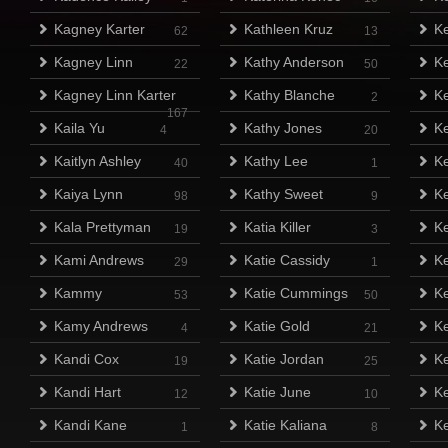
Kagney Karter
Kathleen Kruz
Ke
62
13
Kagney Linn
Kathy Anderson
Ke
22
50
Kagney Linn Karter
Kathy Blanche
Ke
2
167
Kaila Yu
Kathy Jones
Ke
4
20
Kaitlyn Ashley
Kathy Lee
Ke
40
1
Kaiya Lynn
Kathy Sweet
Ke
98
9
Kala Prettyman
Katia Killer
Ke
19
3
Kami Andrews
Katie Cassidy
Ke
29
1
Kammy
Katie Cummings
Ke
53
50
Kamy Andrews
Katie Gold
Ke
4
21
Kandi Cox
Katie Jordan
Ke
19
25
Kandi Hart
Katie June
Ke
12
10
Kandi Kane
Katie Kaliana
Ke
1
8