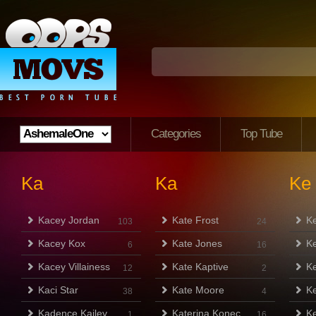
Categories
Top Tube
Ka
Ka
Ke
Kacey Jordan
Kate Frost
Ke
103
24
Kacey Kox
Kate Jones
Ke
6
16
Kacey Villainess
Kate Kaptive
K
12
2
Kaci Star
Kate Moore
Ke
38
4
Kadence Kailey
Katerina Konec
Ke
1
16