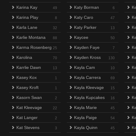
Karina Kay
Katy Borman
Ke
49
6
Karina Play
Katy Caro
Ke
8
47
Karla Lane
Katy Parker
Ke
32
13
Karlie Montana
Kaycee
Ke
88
50
Karma Rosenberg
Kayden Faye
Ke
25
7
Karolina
Kayden Kross
K
70
130
Karrlie Dawn
Kayla Cam
K
13
10
Kasey Kox
Kayla Carrera
K
1
69
Kasey Kroft
Kayla Kleevage
K
1
15
Kasorn Swan
Kayla Kupcakes
Ke
2
16
Kat Kleevage
Kayla Marie
K
22
45
Kat Langer
Kayla Paige
Ke
2
54
Kat Stevens
Kayla Quinn
Ke
3
45